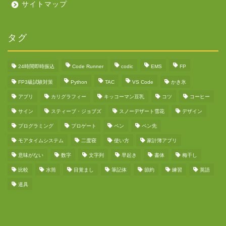
サイトマップ
タグ
24時間即時振込
Code Runner
codic
EMS
FP
FP3級試験対策
Python
TAC
VS Code
かき氷
アプリ
カリグラフィー
キッコーマン豆乳
コツ
コーヒー
サイン
スティーブ・ジョブズ
スノーデザート雪花
デザイン
プログラミング
プロゲート
ペン
ペン先
モアタイムシステム
二度寝
使い方
家計簿アプリ
意味がない
数字
文字列
早起き
書体
梅干し
比較
水筒
目覚まし
筆記体
節約
練習
英語
道具