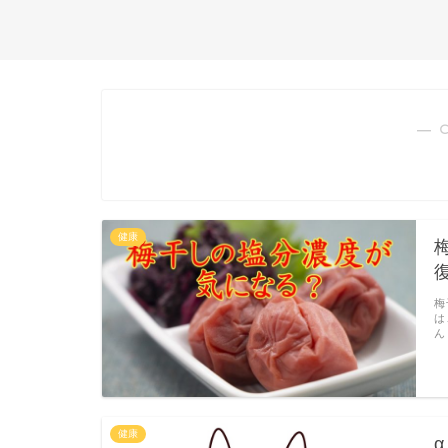
― 
健康
梅
は
ん
健康