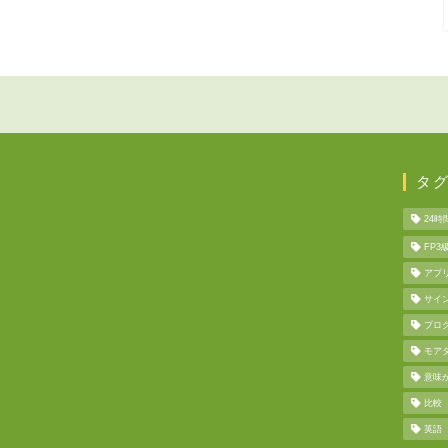
タ
24時
FP3
アプ
サイ
プロ
モア
意味
比較
英語