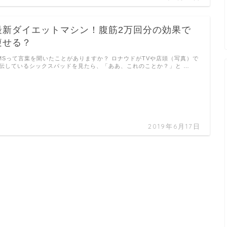
最新ダイエットマシン！腹筋2万回分の効果で
痩せる？
MSって言葉を聞いたことがありますか？ ロナウドがTVや店頭（写真）で
伝しているシックスパッドを見たら、「ああ、これのことか？」と …
2019年6月17日