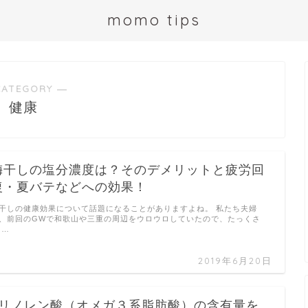
momo tips
CATEGORY ―
健康
梅干しの塩分濃度は？そのデメリットと疲労回
復・夏バテなどへの効果！
干しの健康効果について話題になることがありますよね。 私たち夫婦
、前回のGWで和歌山や三重の周辺をウロウロしていたので、たっくさ
 …
2019年6月20日
αリノレン酸（オメガ３系脂肪酸）の含有量を