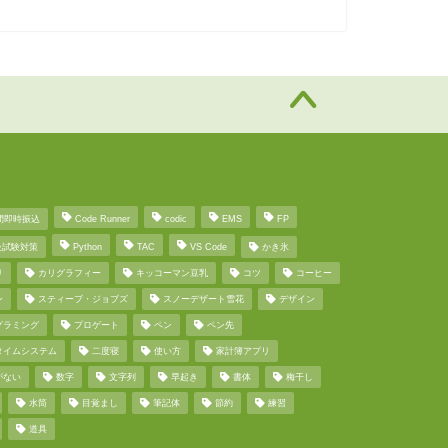
グ
間即時振込
Code Runner
codic
EMS
FP
級試験対策
Python
TAC
VS Code
かき氷
リ
カリグラフィー
キッコーマン豆乳
コツ
コーヒー
ン
スティーブ・ジョブズ
スノーデザート雪花
デザイン
グラミング
プロゲート
ペン
ペン先
タイムシステム
二度寝
使い方
家計簿アプリ
がない
数字
文字列
早起き
書体
梅干し
水筒
目覚まし
筆記体
節約
練習
道具