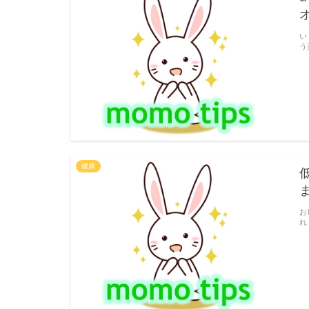
い
う
健康
お
れ