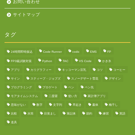
お問い合わせ
サイトマップ
タグ
24時間即時振込
Code Runner
codic
EMS
FP
FP3級試験対策
Python
TAC
VS Code
かき氷
アプリ
カリグラフィー
キッコーマン豆乳
コツ
コーヒー
サイン
スティーブ・ジョブズ
スノーデザート雪花
デザイン
プログラミング
プロゲート
ペン
ペン先
モアタイムシステム
二度寝
使い方
家計簿アプリ
意味がない
数字
文字列
早起き
書体
梅干し
比較
水筒
目覚まし
筆記体
節約
練習
英語
道具