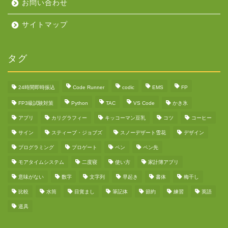
お問い合わせ
サイトマップ
タグ
24時間即時振込
Code Runner
codic
EMS
FP
FP3級試験対策
Python
TAC
VS Code
かき氷
アプリ
カリグラフィー
キッコーマン豆乳
コツ
コーヒー
サイン
スティーブ・ジョブズ
スノーデザート雪花
デザイン
プログラミング
プロゲート
ペン
ペン先
モアタイムシステム
二度寝
使い方
家計簿アプリ
意味がない
数字
文字列
早起き
書体
梅干し
比較
水筒
目覚まし
筆記体
節約
練習
英語
道具