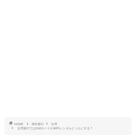
HOME
海外旅行
台湾
台湾旅行ではSIMカードかWIFIレンタルどっちにする？