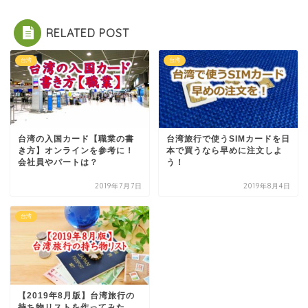
RELATED POST
台湾
台湾
台湾の入国カード【職業の書
台湾旅行で使うSIMカードを日
き方】オンラインを参考に！
本で買うなら早めに注文しよ
会社員やパートは？
う！
2019年7月7日
2019年8月4日
台湾
【2019年8月版】台湾旅行の
持ち物リストを作ってみた