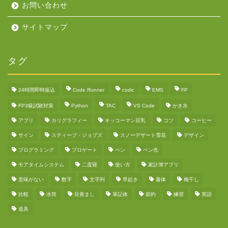
お問い合わせ
サイトマップ
タグ
24時間即時振込
Code Runner
codic
EMS
FP
FP3級試験対策
Python
TAC
VS Code
かき氷
アプリ
カリグラフィー
キッコーマン豆乳
コツ
コーヒー
サイン
スティーブ・ジョブズ
スノーデザート雪花
デザイン
プログラミング
プロゲート
ペン
ペン先
モアタイムシステム
二度寝
使い方
家計簿アプリ
意味がない
数字
文字列
早起き
書体
梅干し
比較
水筒
目覚まし
筆記体
節約
練習
英語
道具