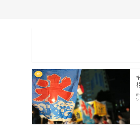
食
夏
ひ