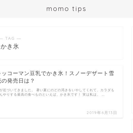
momo tips
― TAG ―
かき氷
キッコーマン豆乳でかき氷！スノーデザート雪
花の発売日は？
が近づいてきました。 暑い夏にのどの渇きをいやしてくれて、カラダも
んやりする最高の食べものといえば、かき氷です！ 実は私は、 …
2019年6月13日