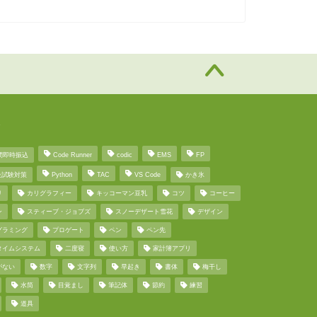
グ
間即時振込
Code Runner
codic
EMS
FP
級試験対策
Python
TAC
VS Code
かき氷
リ
カリグラフィー
キッコーマン豆乳
コツ
コーヒー
ン
スティーブ・ジョブズ
スノーデザート雪花
デザイン
グラミング
プロゲート
ペン
ペン先
タイムシステム
二度寝
使い方
家計簿アプリ
がない
数字
文字列
早起き
書体
梅干し
水筒
目覚まし
筆記体
節約
練習
道具