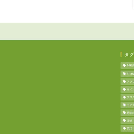
タ
24時
FP3
アプ
サイ
プロ
モア
意味
比較
英語