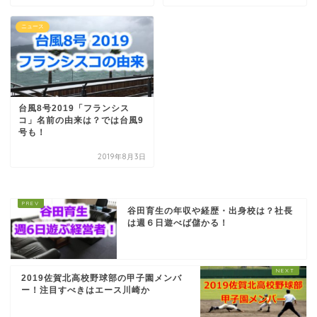
ニュース
台風8号2019「フランシス
コ」名前の由来は？では台風9
号も！
2019年8月3日
谷田育生の年収や経歴・出身校は？社長
は週６日遊べば儲かる！
2019佐賀北高校野球部の甲子園メンバ
ー！注目すべきはエース川崎か