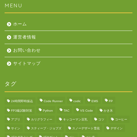
MENU
ホーム
運営者情報
お問い合わせ
サイトマップ
タグ
24時間即時振込
Code Runner
codic
EMS
FP
FP3級試験対策
Python
TAC
VS Code
かき氷
アプリ
カリグラフィー
キッコーマン豆乳
コツ
コーヒー
サイン
スティーブ・ジョブズ
スノーデザート雪花
デザイン