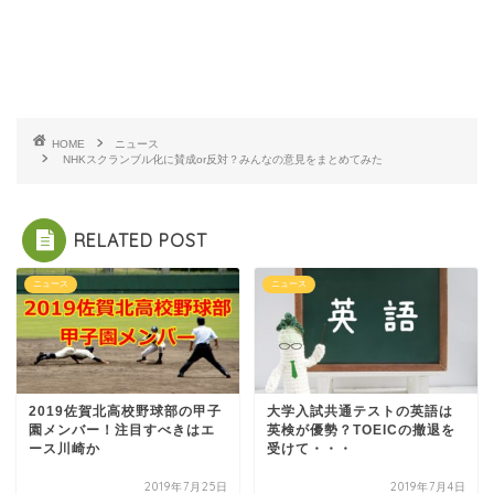
HOME
ニュース
NHKスクランブル化に賛成or反対？みんなの意見をまとめてみた
RELATED POST
ニュース
ニュース
2019佐賀北高校野球部の甲子
大学入試共通テストの英語は
園メンバー！注目すべきはエ
英検が優勢？TOEICの撤退を
ース川崎か
受けて・・・
2019年7月25日
2019年7月4日