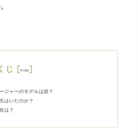
ー。
くじ
[
]
hide
ージャーのモデルは誰？
氏はいたのか？
在は？