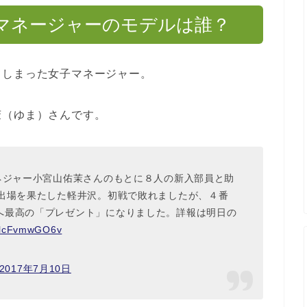
マネージャーのモデルは誰？
てしまった女子マネージャー。
茉（ゆま）さんです。
ネジャー小宮山佑茉さんのもとに８人の新入部員と助
独出場を果たした軽井沢。初戦で敗れましたが、４番
へ最高の「プレゼント」になりました。詳報は明日の
m/lcFvmwGO6v
2017年7月10日