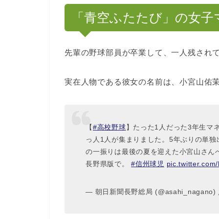
「青空ふたたび」の女子
先輩の野球部員が卒業して、一人残され
実在人物である彼女の名前は、小宮山佑
【
#高校野球
】たった1人だった3年生マ
っ人1人が集まりました。5年ぶりの単
の一振りは最後の夏を迎えた小宮山さん
長野県版で。
#信州球児
pic.twitter.co
— 朝日新聞長野総局 (@asahi_nagano)