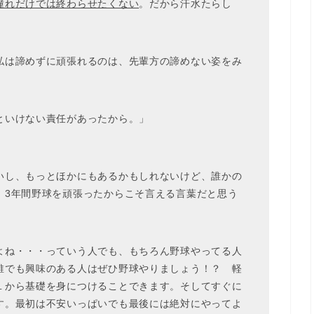
憧れだけでは終わらせたくない
。だから汗水たらし
。
私は諦めずに頑張れるのは、先輩方の諦めない姿をみ
といけない責任があったから。」
いし、もっとほかにもあるかもしれないけど、誰かの
。3年間野球を頑張ったからこそ言える言葉だと思う
よね・・・っていう人でも、もちろん野球やってる人
誰でも興味のある人はぜひ野球やりましょう！？ 軽
１から基礎を身につけることできます。そしてすぐに
す。最初は不安いっぱいでも最後には絶対にやってよ